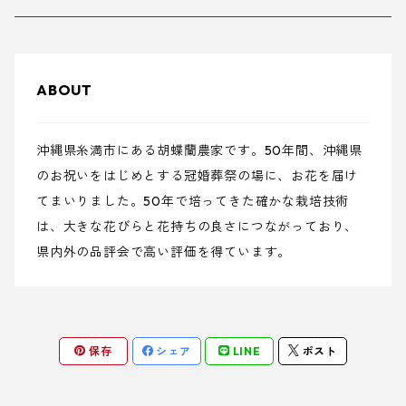
5本立て
3本立て
ABOUT
6本立て
5本立て
沖縄県糸満市にある胡蝶蘭農家です。50年間、沖縄県
7本立て
6本立て
のお祝いをはじめとする冠婚葬祭の場に、お花を届け
てまいりました。50年で培ってきた確かな栽培技術
7本立て
は、大きな花びらと花持ちの良さにつながっており、
県内外の品評会で高い評価を得ています。
8本立て
9本立て
保存
シェア
LINE
ポスト
10本立て