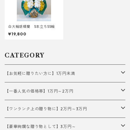
白大輪胡蝶蘭 5本立ち55輪
¥19,800
CATEGORY
【お気軽に贈りたい方に】1万円未満
3本立て
【一番人気の価格帯】1万円～2万円
3本立て
【ワンランク上の贈り物に】2万円～3万円
5本立て
3本立て
【豪華絢爛な贈り物として】3万円～