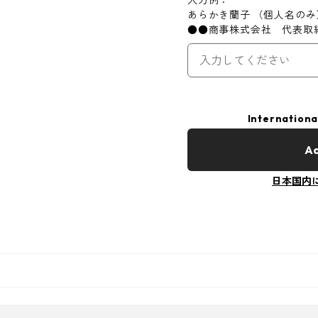
あらかき蘭子 （個人名の
●●商事株式会社 代表取
Internationa
Ad
日本国内