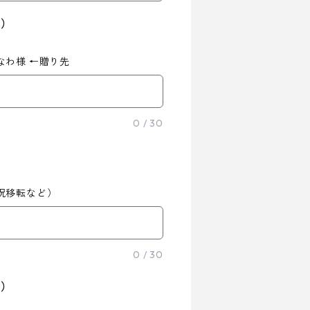
前）
なわ様 ←贈り先
0
/
30
祝移転など）
0
/
30
前）