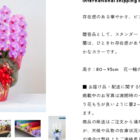
International shipping 
存在感のある華やかさ、ピン
贈答品として、スタンダー
蘭は、ひときわ存在感があ
かなカラーです。
高さ：80～95cm 花一輪の
■ お届け品・配送に関す
掲載中のお写真は満開時の
り花もちが良いように蕾2
ます。
商品の発送はご注文から通
が、天候や品物の在庫状況
の場合は弊社よりご連絡差