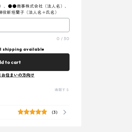
み）、●●商事株式会社（法人名）、
締役新垣蘭子（法人名＋氏名）
0
/
30
l shipping available
d to cart
にお住まいの方向け
通報する
(3)