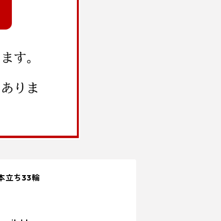
本立ち33輪